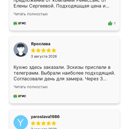
предложение от компании Ренессанс от
Елены Сергеевой. Подходяшщая цена и
короткие сроки изготовления. Приехавший
Читать полностью
для замера сотрудник Владислав
предложил по моему эскизу самый
1
подходящий вариант шкафа. Немного его
видоизменил, получилось даже лучше, чем
я хотела.
Ярослава
3 августа 2026
Кухню здесь заказали. Эскизы прислали в
телеграмм. Выбрали наиболее подходящий.
Согласовали день для замера. Через 3
недели кухня была уже готова. Остались
Читать полностью
довольны работой. Спасибо Ренессанс
мебель за качественную работу!
yaroslava1986