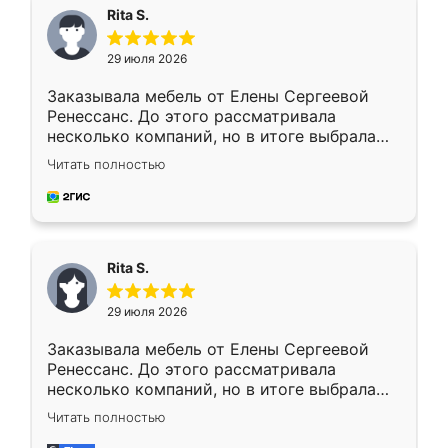
Rita S.
29 июля 2026
Заказывала мебель от Елены Сергеевой
Ренессанс. До этого рассматривала
несколько компаний, но в итоге выбрала
эту. Сначала обговорили условия, потом
Читать полностью
приехал замерщик, всё спокойно объяснил
и снял размеры. Изготовили в срок, с
доставкой тоже никаких проблем не
возникло. Сборку выполнили аккуратно,
мебель сразу встала на свое место без
Rita S.
каких-либо доработок. Качеством осталась
довольна, все выглядит так, как и ожидала.
29 июля 2026
Заказывала мебель от Елены Сергеевой
Ренессанс. До этого рассматривала
несколько компаний, но в итоге выбрала
эту. Сначала обговорили условия, потом
Читать полностью
приехал замерщик, всё спокойно объяснил