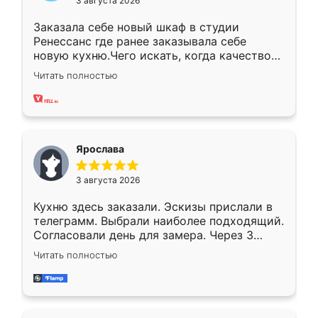
3 августа 2026
Заказала себе новый шкаф в студии
Ренессанс где ранее заказывала себе
новую кухню.Чего искать, когда качеством
вполне довольна. Служит кухня уже почти
Читать полностью
два года, нареканий нет.
Ярослава
3 августа 2026
Кухню здесь заказали. Эскизы прислали в
телеграмм. Выбрали наиболее подходящий.
Согласовали день для замера. Через 3
недели кухня была уже готова. Остались
Читать полностью
довольны работой. Спасибо Ренессанс
мебель за качественную работу!