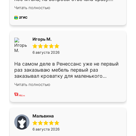
Замерщик приехал в субботу, подошёл к
Читать полностью
делу со всей ответственностью. Собрали
за день, ребята работали аккуратно, даже
пыли почти не было. Качество отличное,
ящики ходят плавно, ничего не скрипит.
Всё подошло как влитое.
Игорь М.
6 августа 2026
На самом деле в Ренессанс уже не первый
раз заказываю мебель первый раз
заказывал кроватку для маленького
ребёнка при его рождении ,во второй раз
Читать полностью
заказал шкаф-купе. По качеству очень
хорошее сборка достаточно быстрая,
также адекватные цены. До этого
сравнивал с разными конкурентами в этом
сегменте ,выбор у конкурентов куда
Мальвина
меньше, здесь же он более разнообразный.
Мне нравится ,если что-то потребуется из
6 августа 2026
мебели буду заказывать только здесь.