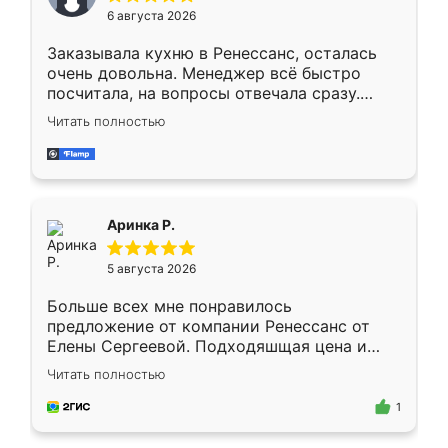
Мне нравится ,если что-то потребуется из
6 августа 2026
мебели буду заказывать только здесь.
Заказывала кухню в Ренессанс, осталась
очень довольна. Менеджер всё быстро
посчитала, на вопросы отвечала сразу.
Замерщик приехал в субботу, подошёл к
Читать полностью
делу со всей ответственностью. Собрали
за день, ребята работали аккуратно, даже
пыли почти не было. Качество отличное,
ящики ходят плавно, ничего не скрипит.
Всё подошло как влитое.
Аринка Р.
5 августа 2026
Больше всех мне понравилось
предложение от компании Ренессанс от
Елены Сергеевой. Подходяшщая цена и
короткие сроки изготовления. Приехавший
Читать полностью
для замера сотрудник Владислав
предложил по моему эскизу самый
1
подходящий вариант шкафа. Немного его
видоизменил, получилось даже лучше, чем