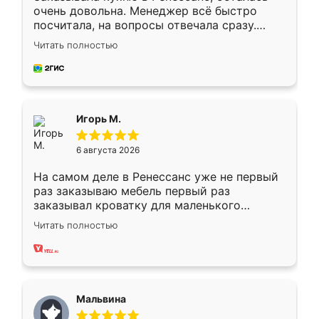
очень довольна. Менеджер всё быстро
посчитала, на вопросы отвечала сразу.
Замерщик приехал в субботу, подошёл к
Читать полностью
делу со всей ответственностью. Собрали
за день, ребята работали аккуратно, даже
пыли почти не было. Качество отличное,
ящики ходят плавно, ничего не скрипит.
Всё подошло как влитое.
Игорь М.
6 августа 2026
На самом деле в Ренессанс уже не первый
раз заказываю мебель первый раз
заказывал кроватку для маленького
ребёнка при его рождении ,во второй раз
Читать полностью
заказал шкаф-купе. По качеству очень
хорошее сборка достаточно быстрая,
также адекватные цены. До этого
сравнивал с разными конкурентами в этом
сегменте ,выбор у конкурентов куда
Мальвина
меньше, здесь же он более разнообразный.