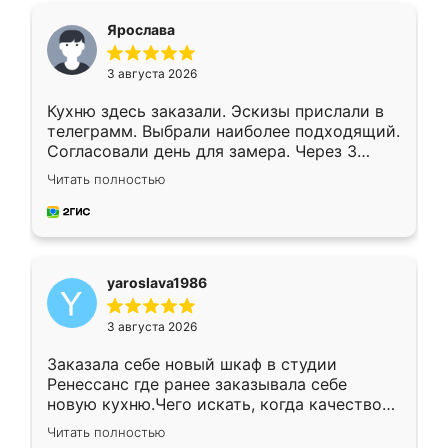
я хотела.
Ярослава
3 августа 2026
Кухню здесь заказали. Эскизы прислали в
телеграмм. Выбрали наиболее подходящий.
Согласовали день для замера. Через 3
недели кухня была уже готова. Остались
Читать полностью
довольны работой. Спасибо Ренессанс
мебель за качественную работу!
yaroslava1986
3 августа 2026
Заказала себе новый шкаф в студии
Ренессанс где ранее заказывала себе
новую кухню.Чего искать, когда качеством
вполне довольна. Служит кухня уже почти
Читать полностью
два года, нареканий нет.