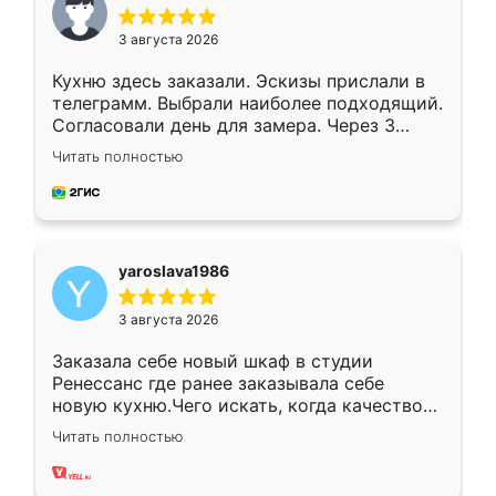
3 августа 2026
Кухню здесь заказали. Эскизы прислали в
телеграмм. Выбрали наиболее подходящий.
Согласовали день для замера. Через 3
недели кухня была уже готова. Остались
Читать полностью
довольны работой. Спасибо Ренессанс
мебель за качественную работу!
yaroslava1986
3 августа 2026
Заказала себе новый шкаф в студии
Ренессанс где ранее заказывала себе
новую кухню.Чего искать, когда качеством
вполне довольна. Служит кухня уже почти
Читать полностью
два года, нареканий нет.