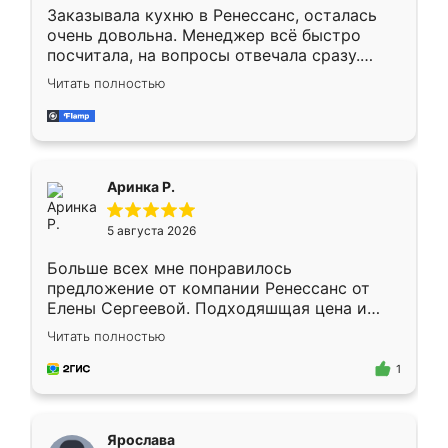
Заказывала кухню в Ренессанс, осталась
очень довольна. Менеджер всё быстро
посчитала, на вопросы отвечала сразу.
Замерщик приехал в субботу, подошёл к
Читать полностью
делу со всей ответственностью. Собрали
за день, ребята работали аккуратно, даже
пыли почти не было. Качество отличное,
ящики ходят плавно, ничего не скрипит.
Всё подошло как влитое.
Аринка Р.
5 августа 2026
Больше всех мне понравилось
предложение от компании Ренессанс от
Елены Сергеевой. Подходяшщая цена и
короткие сроки изготовления. Приехавший
Читать полностью
для замера сотрудник Владислав
предложил по моему эскизу самый
1
подходящий вариант шкафа. Немного его
видоизменил, получилось даже лучше, чем
я хотела.
Ярослава