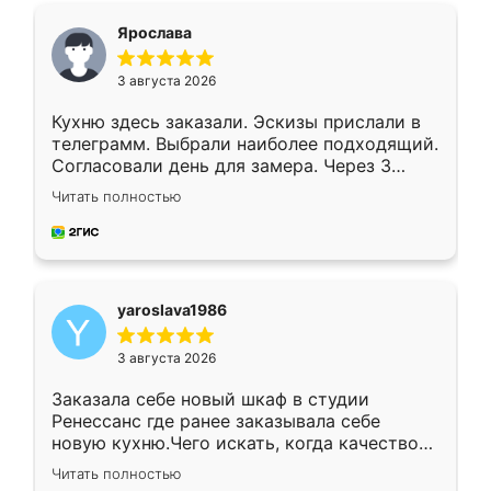
я хотела.
Ярослава
3 августа 2026
Кухню здесь заказали. Эскизы прислали в
телеграмм. Выбрали наиболее подходящий.
Согласовали день для замера. Через 3
недели кухня была уже готова. Остались
Читать полностью
довольны работой. Спасибо Ренессанс
мебель за качественную работу!
yaroslava1986
3 августа 2026
Заказала себе новый шкаф в студии
Ренессанс где ранее заказывала себе
новую кухню.Чего искать, когда качеством
вполне довольна. Служит кухня уже почти
Читать полностью
два года, нареканий нет.