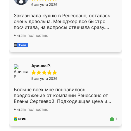
Мне нравится ,если что-то потребуется из
6 августа 2026
мебели буду заказывать только здесь.
Заказывала кухню в Ренессанс, осталась
очень довольна. Менеджер всё быстро
посчитала, на вопросы отвечала сразу.
Замерщик приехал в субботу, подошёл к
Читать полностью
делу со всей ответственностью. Собрали
за день, ребята работали аккуратно, даже
пыли почти не было. Качество отличное,
ящики ходят плавно, ничего не скрипит.
Всё подошло как влитое.
Аринка Р.
5 августа 2026
Больше всех мне понравилось
предложение от компании Ренессанс от
Елены Сергеевой. Подходяшщая цена и
короткие сроки изготовления. Приехавший
Читать полностью
для замера сотрудник Владислав
предложил по моему эскизу самый
1
подходящий вариант шкафа. Немного его
видоизменил, получилось даже лучше, чем