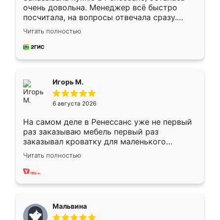
очень довольна. Менеджер всё быстро
посчитала, на вопросы отвечала сразу.
Замерщик приехал в субботу, подошёл к
Читать полностью
делу со всей ответственностью. Собрали
за день, ребята работали аккуратно, даже
пыли почти не было. Качество отличное,
ящики ходят плавно, ничего не скрипит.
Всё подошло как влитое.
Игорь М.
6 августа 2026
На самом деле в Ренессанс уже не первый
раз заказываю мебель первый раз
заказывал кроватку для маленького
ребёнка при его рождении ,во второй раз
Читать полностью
заказал шкаф-купе. По качеству очень
хорошее сборка достаточно быстрая,
также адекватные цены. До этого
сравнивал с разными конкурентами в этом
сегменте ,выбор у конкурентов куда
Мальвина
меньше, здесь же он более разнообразный.