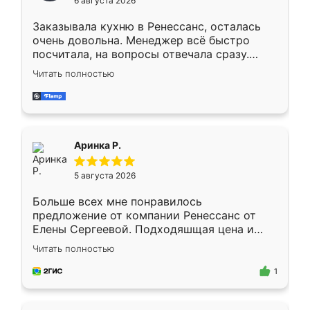
6 августа 2026
мебели буду заказывать только здесь.
Заказывала кухню в Ренессанс, осталась
очень довольна. Менеджер всё быстро
посчитала, на вопросы отвечала сразу.
Замерщик приехал в субботу, подошёл к
Читать полностью
делу со всей ответственностью. Собрали
за день, ребята работали аккуратно, даже
пыли почти не было. Качество отличное,
ящики ходят плавно, ничего не скрипит.
Всё подошло как влитое.
Аринка Р.
5 августа 2026
Больше всех мне понравилось
предложение от компании Ренессанс от
Елены Сергеевой. Подходяшщая цена и
короткие сроки изготовления. Приехавший
Читать полностью
для замера сотрудник Владислав
предложил по моему эскизу самый
1
подходящий вариант шкафа. Немного его
видоизменил, получилось даже лучше, чем