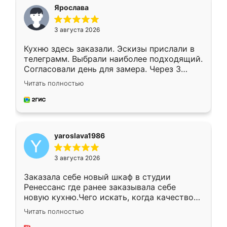
я хотела.
Ярослава
3 августа 2026
Кухню здесь заказали. Эскизы прислали в
телеграмм. Выбрали наиболее подходящий.
Согласовали день для замера. Через 3
недели кухня была уже готова. Остались
Читать полностью
довольны работой. Спасибо Ренессанс
мебель за качественную работу!
yaroslava1986
3 августа 2026
Заказала себе новый шкаф в студии
Ренессанс где ранее заказывала себе
новую кухню.Чего искать, когда качеством
вполне довольна. Служит кухня уже почти
Читать полностью
два года, нареканий нет.