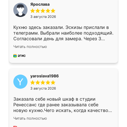
я хотела.
Ярослава
3 августа 2026
Кухню здесь заказали. Эскизы прислали в
телеграмм. Выбрали наиболее подходящий.
Согласовали день для замера. Через 3
недели кухня была уже готова. Остались
Читать полностью
довольны работой. Спасибо Ренессанс
мебель за качественную работу!
yaroslava1986
3 августа 2026
Заказала себе новый шкаф в студии
Ренессанс где ранее заказывала себе
новую кухню.Чего искать, когда качеством
вполне довольна. Служит кухня уже почти
Читать полностью
два года, нареканий нет.