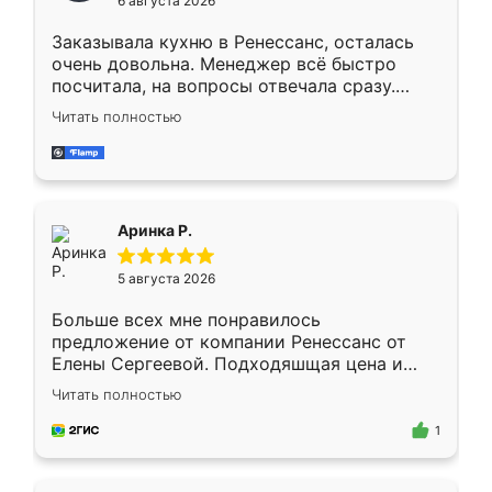
6 августа 2026
мебели буду заказывать только здесь.
Заказывала кухню в Ренессанс, осталась
очень довольна. Менеджер всё быстро
посчитала, на вопросы отвечала сразу.
Замерщик приехал в субботу, подошёл к
Читать полностью
делу со всей ответственностью. Собрали
за день, ребята работали аккуратно, даже
пыли почти не было. Качество отличное,
ящики ходят плавно, ничего не скрипит.
Всё подошло как влитое.
Аринка Р.
5 августа 2026
Больше всех мне понравилось
предложение от компании Ренессанс от
Елены Сергеевой. Подходяшщая цена и
короткие сроки изготовления. Приехавший
Читать полностью
для замера сотрудник Владислав
предложил по моему эскизу самый
1
подходящий вариант шкафа. Немного его
видоизменил, получилось даже лучше, чем