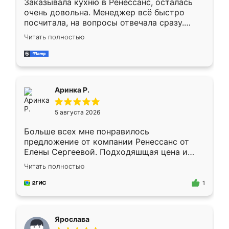
Заказывала кухню в Ренессанс, осталась
очень довольна. Менеджер всё быстро
посчитала, на вопросы отвечала сразу.
Замерщик приехал в субботу, подошёл к
Читать полностью
делу со всей ответственностью. Собрали
за день, ребята работали аккуратно, даже
пыли почти не было. Качество отличное,
ящики ходят плавно, ничего не скрипит.
Всё подошло как влитое.
Аринка Р.
5 августа 2026
Больше всех мне понравилось
предложение от компании Ренессанс от
Елены Сергеевой. Подходяшщая цена и
короткие сроки изготовления. Приехавший
Читать полностью
для замера сотрудник Владислав
предложил по моему эскизу самый
1
подходящий вариант шкафа. Немного его
видоизменил, получилось даже лучше, чем
я хотела.
Ярослава