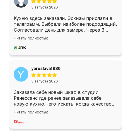
3 августа 2026
Кухню здесь заказали. Эскизы прислали в
телеграмм. Выбрали наиболее подходящий.
Согласовали день для замера. Через 3
недели кухня была уже готова. Остались
Читать полностью
довольны работой. Спасибо Ренессанс
мебель за качественную работу!
yaroslava1986
3 августа 2026
Заказала себе новый шкаф в студии
Ренессанс где ранее заказывала себе
новую кухню.Чего искать, когда качеством
вполне довольна. Служит кухня уже почти
Читать полностью
два года, нареканий нет.