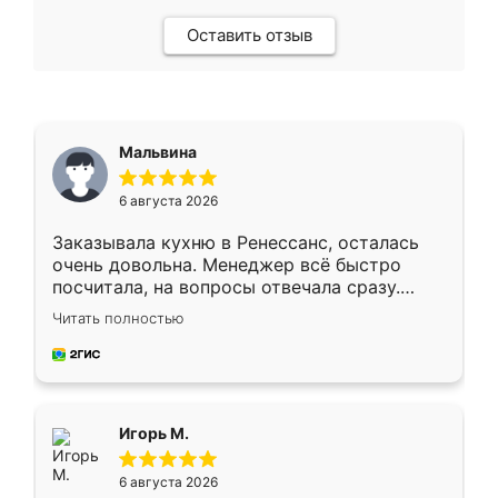
Оставить отзыв
Мальвина
6 августа 2026
Заказывала кухню в Ренессанс, осталась
очень довольна. Менеджер всё быстро
посчитала, на вопросы отвечала сразу.
Замерщик приехал в субботу, подошёл к
Читать полностью
делу со всей ответственностью. Собрали
за день, ребята работали аккуратно, даже
пыли почти не было. Качество отличное,
ящики ходят плавно, ничего не скрипит.
Всё подошло как влитое.
Игорь М.
6 августа 2026