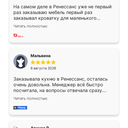
На самом деле в Ренессанс уже не первый
раз заказываю мебель первый раз
заказывал кроватку для маленького
ребёнка при его рождении ,во второй раз
Читать полностью
заказал шкаф-купе. По качеству очень
хорошее сборка достаточно быстрая,
также адекватные цены. До этого
сравнивал с разными конкурентами в этом
сегменте ,выбор у конкурентов куда
Мальвина
меньше, здесь же он более разнообразный.
Мне нравится ,если что-то потребуется из
6 августа 2026
мебели буду заказывать только здесь.
Заказывала кухню в Ренессанс, осталась
очень довольна. Менеджер всё быстро
посчитала, на вопросы отвечала сразу.
Замерщик приехал в субботу, подошёл к
Читать полностью
делу со всей ответственностью. Собрали
за день, ребята работали аккуратно, даже
пыли почти не было. Качество отличное,
ящики ходят плавно, ничего не скрипит.
Всё подошло как влитое.
Аринка Р.