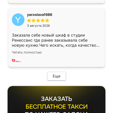
yaroslava1986
3 августа 2026
Заказала себе новый шкаф в студии
Ренессанс где ранее заказывала себе
новую кухню.Чего искать, когда качеством
вполне довольна. Служит кухня уже почти
Читать полностью
два года, нареканий нет.
Еще
ЗАКАЗАТЬ
БЕСПЛАТНОЕ ТАКСИ