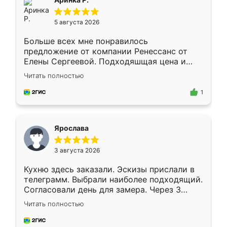
5 августа 2026
Больше всех мне понравилось
предложение от компании Ренессанс от
Елены Сергеевой. Подходяшщая цена и
короткие сроки изготовления. Приехавший
Читать полностью
для замера сотрудник Владислав
предложил по моему эскизу самый
1
подходящий вариант шкафа. Немного его
видоизменил, получилось даже лучше, чем
я хотела.
Ярослава
3 августа 2026
Кухню здесь заказали. Эскизы прислали в
телеграмм. Выбрали наиболее подходящий.
Согласовали день для замера. Через 3
недели кухня была уже готова. Остались
Читать полностью
довольны работой. Спасибо Ренессанс
мебель за качественную работу!