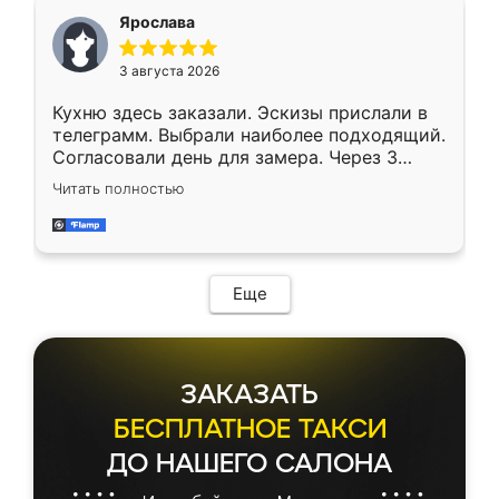
Ярослава
3 августа 2026
Кухню здесь заказали. Эскизы прислали в
телеграмм. Выбрали наиболее подходящий.
Согласовали день для замера. Через 3
недели кухня была уже готова. Остались
Читать полностью
довольны работой. Спасибо Ренессанс
мебель за качественную работу!
Еще
ЗАКАЗАТЬ
БЕСПЛАТНОЕ ТАКСИ
ДО НАШЕГО САЛОНА