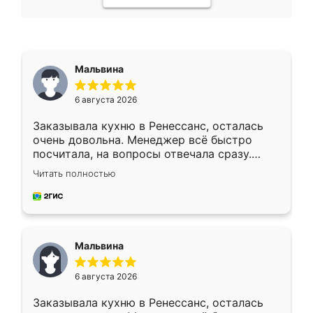
Мальвина
6 августа 2026
Заказывала кухню в Ренессанс, осталась
очень довольна. Менеджер всё быстро
посчитала, на вопросы отвечала сразу.
Замерщик приехал в субботу, подошёл к
Читать полностью
делу со всей ответственностью. Собрали
за день, ребята работали аккуратно, даже
пыли почти не было. Качество отличное,
ящики ходят плавно, ничего не скрипит.
Всё подошло как влитое.
Мальвина
6 августа 2026
Заказывала кухню в Ренессанс, осталась