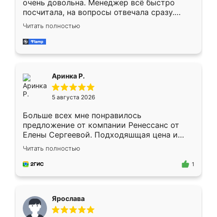
очень довольна. Менеджер всё быстро
посчитала, на вопросы отвечала сразу.
Замерщик приехал в субботу, подошёл к
Читать полностью
делу со всей ответственностью. Собрали
за день, ребята работали аккуратно, даже
пыли почти не было. Качество отличное,
ящики ходят плавно, ничего не скрипит.
Всё подошло как влитое.
Аринка Р.
5 августа 2026
Больше всех мне понравилось
предложение от компании Ренессанс от
Елены Сергеевой. Подходяшщая цена и
короткие сроки изготовления. Приехавший
Читать полностью
для замера сотрудник Владислав
предложил по моему эскизу самый
1
подходящий вариант шкафа. Немного его
видоизменил, получилось даже лучше, чем
я хотела.
Ярослава