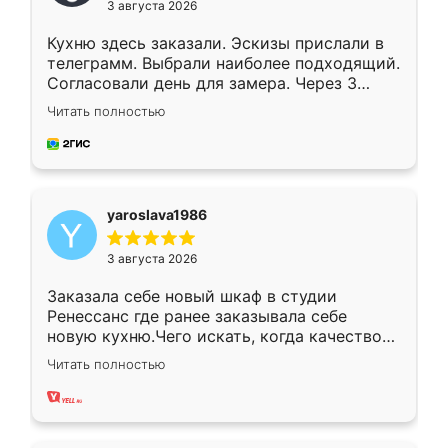
3 августа 2026
Кухню здесь заказали. Эскизы прислали в
телеграмм. Выбрали наиболее подходящий.
Согласовали день для замера. Через 3
недели кухня была уже готова. Остались
Читать полностью
довольны работой. Спасибо Ренессанс
мебель за качественную работу!
yaroslava1986
3 августа 2026
Заказала себе новый шкаф в студии
Ренессанс где ранее заказывала себе
новую кухню.Чего искать, когда качеством
вполне довольна. Служит кухня уже почти
Читать полностью
два года, нареканий нет.