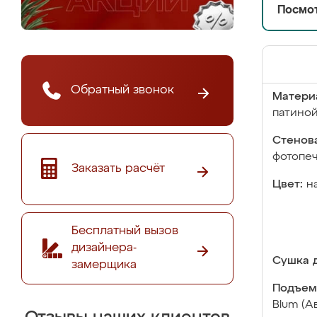
Посмот
Обратный звонок
Матери
патино
Стенова
фотопе
Заказать расчёт
Цвет:
н
Бесплатный вызов
дизайнера-
Сушка д
замерщика
Подъем
Blum (А