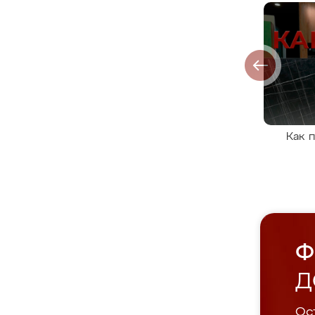
Как 
Ф
Д
Ост