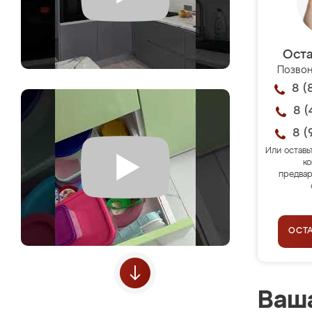
Оста
Позвон
8 (
8 (
8 (
Или оставь
ко
предвар
ОСТ
Ваша