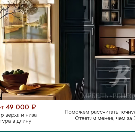
от 49 000 ₽
Поможем рассчитать точну
тр
верха и низа
Ответим менее, чем за 
тура в длину