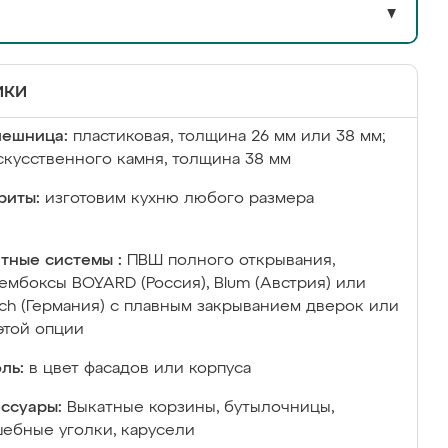
▼
ики
лешница:
пластиковая, толщина 26 мм или 38 мм;
скусственного камня, толщина 38 мм
риты:
изготовим кухню любого размера
тные системы :
ПВШ полного открывания,
ембоксы BOYARD (Россия), Blum (Австрия) или
ich (Германия) с плавным закрыванием дверок или
этой опции
ль:
в цвет фасадов или корпуса
ссуары:
Выкатные корзины, бутылочницы,
ебные уголки, карусели