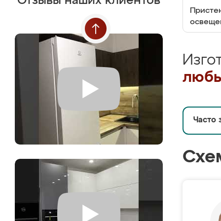
Отзывы наших клиентов
Пристен
освеще
Изго
любы
Часто 
Схе