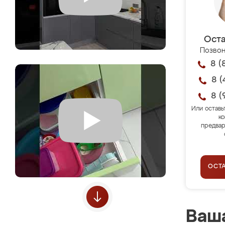
Оста
Позвон
8 (
8 (
8 (
Или оставь
ко
предвар
ОСТ
Ваша