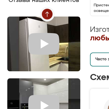
Отзывы наших клиентов
Пристен
освеще
Изго
любы
Часто 
Схе