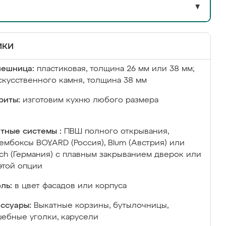
▼
ики
лешница:
пластиковая, толщина 26 мм или 38 мм;
скусственного камня, толщина 38 мм
риты:
изготовим кухню любого размера
тные системы :
ПВШ полного открывания,
ембоксы BOYARD (Россия), Blum (Австрия) или
ich (Германия) с плавным закрыванием дверок или
этой опции
ль:
в цвет фасадов или корпуса
ссуары:
Выкатные корзины, бутылочницы,
ебные уголки, карусели