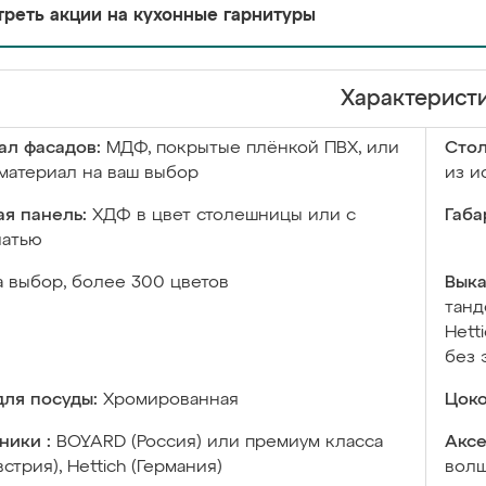
реть акции на кухонные гарнитуры
Характерист
ал фасадов:
МДФ, покрытые плёнкой ПВХ, или
Сто
материал на ваш выбор
из и
я панель:
ХДФ в цвет столешницы или с
Габа
чатью
а выбор, более 300 цветов
Выка
танд
Hett
без 
ля посуды:
Хромированная
Цоко
ники :
BOYARD (Россия) или премиум класса
Аксе
встрия), Hettich (Германия)
волш