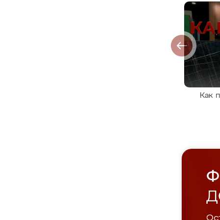
Как 
Ф
Д
Ост