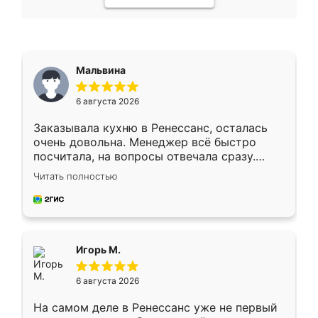
Мальвина
6 августа 2026
Заказывала кухню в Ренессанс, осталась
очень довольна. Менеджер всё быстро
посчитала, на вопросы отвечала сразу.
Замерщик приехал в субботу, подошёл к
Читать полностью
делу со всей ответственностью. Собрали
за день, ребята работали аккуратно, даже
пыли почти не было. Качество отличное,
ящики ходят плавно, ничего не скрипит.
Всё подошло как влитое.
Игорь М.
6 августа 2026
На самом деле в Ренессанс уже не первый