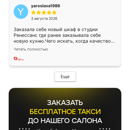
yaroslava1986
3 августа 2026
Заказала себе новый шкаф в студии
Ренессанс где ранее заказывала себе
новую кухню.Чего искать, когда качеством
вполне довольна. Служит кухня уже почти
Читать полностью
два года, нареканий нет.
Еще
ЗАКАЗАТЬ
БЕСПЛАТНОЕ ТАКСИ
ДО НАШЕГО САЛОНА