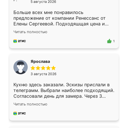
5 августа 2026
Больше всех мне понравилось
предложение от компании Ренессанс от
Елены Сергеевой. Подходяшщая цена и
короткие сроки изготовления. Приехавший
Читать полностью
для замера сотрудник Владислав
предложил по моему эскизу самый
1
подходящий вариант шкафа. Немного его
видоизменил, получилось даже лучше, чем
я хотела.
Ярослава
3 августа 2026
Кухню здесь заказали. Эскизы прислали в
телеграмм. Выбрали наиболее подходящий.
Согласовали день для замера. Через 3
недели кухня была уже готова. Остались
Читать полностью
довольны работой. Спасибо Ренессанс
мебель за качественную работу!