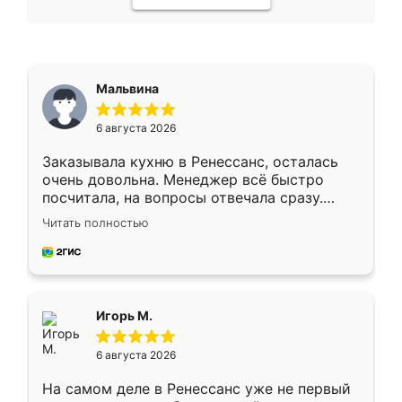
Мальвина
6 августа 2026
Заказывала кухню в Ренессанс, осталась
очень довольна. Менеджер всё быстро
посчитала, на вопросы отвечала сразу.
Замерщик приехал в субботу, подошёл к
Читать полностью
делу со всей ответственностью. Собрали
за день, ребята работали аккуратно, даже
пыли почти не было. Качество отличное,
ящики ходят плавно, ничего не скрипит.
Всё подошло как влитое.
Игорь М.
6 августа 2026
На самом деле в Ренессанс уже не первый