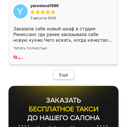
yaroslava1986
3 августа 2026
Заказала себе новый шкаф в студии
Ренессанс где ранее заказывала себе
новую кухню.Чего искать, когда качеством
вполне довольна. Служит кухня уже почти
Читать полностью
два года, нареканий нет.
Еще
ЗАКАЗАТЬ
БЕСПЛАТНОЕ ТАКСИ
ДО НАШЕГО САЛОНА