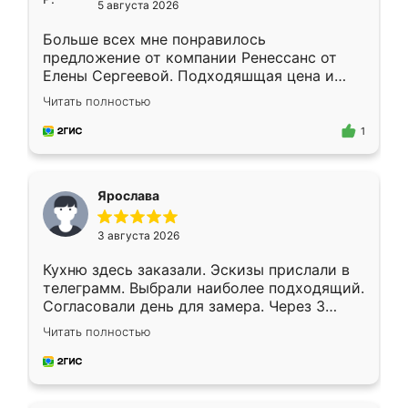
5 августа 2026
Больше всех мне понравилось
предложение от компании Ренессанс от
Елены Сергеевой. Подходяшщая цена и
короткие сроки изготовления. Приехавший
Читать полностью
для замера сотрудник Владислав
предложил по моему эскизу самый
1
подходящий вариант шкафа. Немного его
видоизменил, получилось даже лучше, чем
я хотела.
Ярослава
3 августа 2026
Кухню здесь заказали. Эскизы прислали в
телеграмм. Выбрали наиболее подходящий.
Согласовали день для замера. Через 3
недели кухня была уже готова. Остались
Читать полностью
довольны работой. Спасибо Ренессанс
мебель за качественную работу!