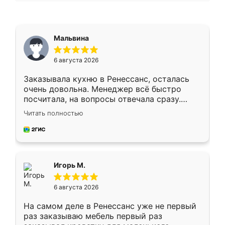
Мальвина
6 августа 2026
Заказывала кухню в Ренессанс, осталась
очень довольна. Менеджер всё быстро
посчитала, на вопросы отвечала сразу.
Замерщик приехал в субботу, подошёл к
Читать полностью
делу со всей ответственностью. Собрали
за день, ребята работали аккуратно, даже
пыли почти не было. Качество отличное,
ящики ходят плавно, ничего не скрипит.
Всё подошло как влитое.
Игорь М.
6 августа 2026
На самом деле в Ренессанс уже не первый
раз заказываю мебель первый раз