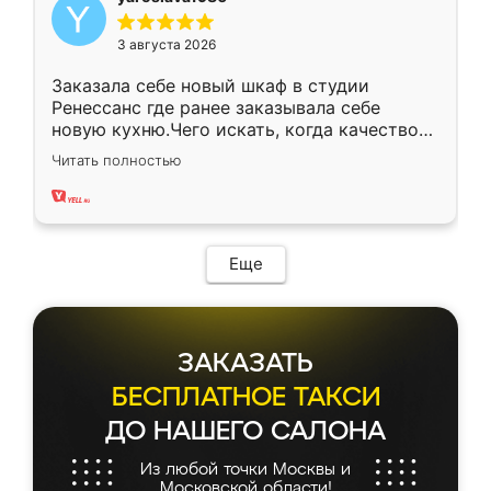
3 августа 2026
Заказала себе новый шкаф в студии
Ренессанс где ранее заказывала себе
новую кухню.Чего искать, когда качеством
вполне довольна. Служит кухня уже почти
Читать полностью
два года, нареканий нет.
Еще
ЗАКАЗАТЬ
БЕСПЛАТНОЕ ТАКСИ
ДО НАШЕГО САЛОНА
Из любой точки Москвы и
Московской области!