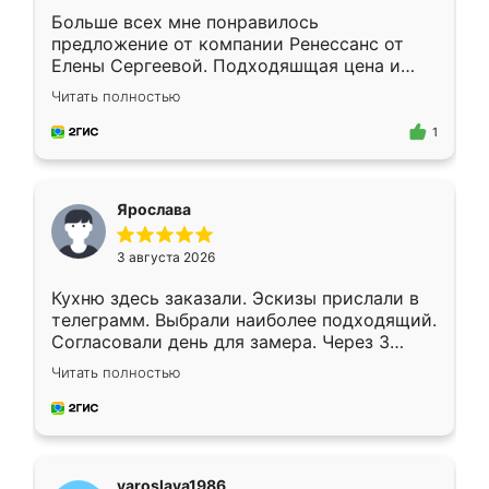
Больше всех мне понравилось
предложение от компании Ренессанс от
Елены Сергеевой. Подходяшщая цена и
короткие сроки изготовления. Приехавший
Читать полностью
для замера сотрудник Владислав
предложил по моему эскизу самый
1
подходящий вариант шкафа. Немного его
видоизменил, получилось даже лучше, чем
я хотела.
Ярослава
3 августа 2026
Кухню здесь заказали. Эскизы прислали в
телеграмм. Выбрали наиболее подходящий.
Согласовали день для замера. Через 3
недели кухня была уже готова. Остались
Читать полностью
довольны работой. Спасибо Ренессанс
мебель за качественную работу!
yaroslava1986