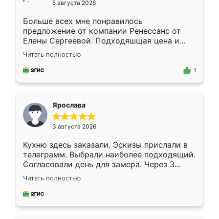
5 августа 2026
Больше всех мне понравилось
предложение от компании Ренессанс от
Елены Сергеевой. Подходяшщая цена и
короткие сроки изготовления. Приехавший
Читать полностью
для замера сотрудник Владислав
предложил по моему эскизу самый
1
подходящий вариант шкафа. Немного его
видоизменил, получилось даже лучше, чем
я хотела.
Ярослава
3 августа 2026
Кухню здесь заказали. Эскизы прислали в
телеграмм. Выбрали наиболее подходящий.
Согласовали день для замера. Через 3
недели кухня была уже готова. Остались
Читать полностью
довольны работой. Спасибо Ренессанс
мебель за качественную работу!