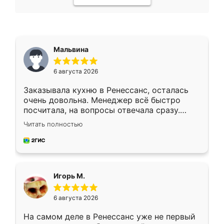
Мальвина
6 августа 2026
Заказывала кухню в Ренессанс, осталась
очень довольна. Менеджер всё быстро
посчитала, на вопросы отвечала сразу.
Замерщик приехал в субботу, подошёл к
Читать полностью
делу со всей ответственностью. Собрали
за день, ребята работали аккуратно, даже
пыли почти не было. Качество отличное,
ящики ходят плавно, ничего не скрипит.
Всё подошло как влитое.
Игорь М.
6 августа 2026
На самом деле в Ренессанс уже не первый