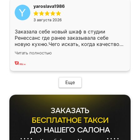
yaroslava1986
3 августа 2026
Заказала себе новый шкаф в студии
Ренессанс где ранее заказывала себе
новую кухню.Чего искать, когда качеством
вполне довольна. Служит кухня уже почти
Читать полностью
два года, нареканий нет.
Еще
ЗАКАЗАТЬ
БЕСПЛАТНОЕ ТАКСИ
ДО НАШЕГО САЛОНА