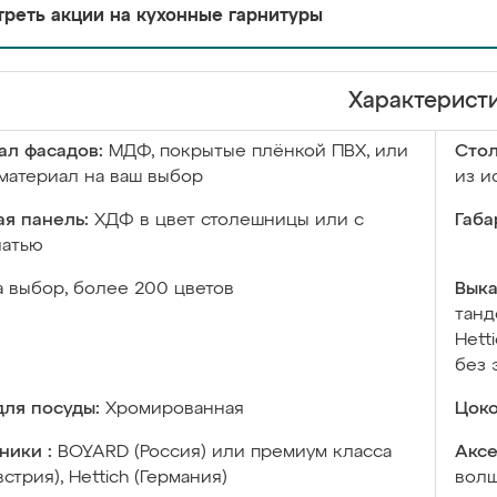
реть акции на кухонные гарнитуры
Характерист
ал фасадов:
МДФ, покрытые плёнкой ПВХ, или
Сто
материал на ваш выбор
из и
я панель:
ХДФ в цвет столешницы или с
Габа
чатью
а выбор, более 200 цветов
Выка
танд
Hett
без 
ля посуды:
Хромированная
Цоко
ники :
BOYARD (Россия) или премиум класса
Аксе
встрия), Hettich (Германия)
волш