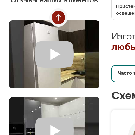
Отзывы наших клиентов
Пристен
освеще
Изго
любы
Часто 
Схе