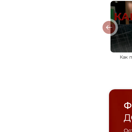
Как 
Ф
Д
Ост