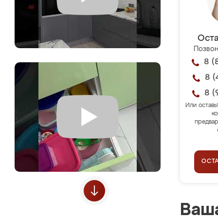
Оста
Позвон
8 (
8 (
8 (
Или оставь
ко
предвар
ОСТ
Ваша