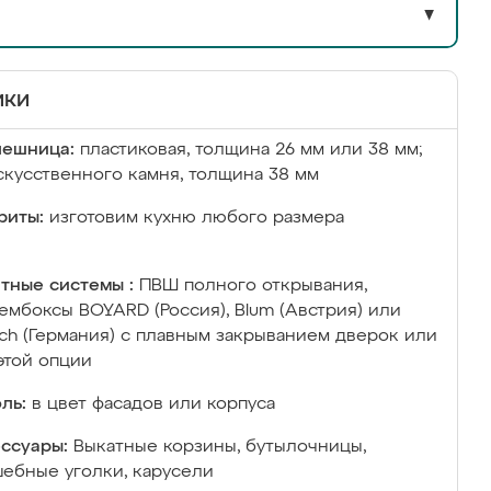
▼
ики
лешница:
пластиковая, толщина 26 мм или 38 мм;
скусственного камня, толщина 38 мм
риты:
изготовим кухню любого размера
тные системы :
ПВШ полного открывания,
ембоксы BOYARD (Россия), Blum (Австрия) или
ich (Германия) с плавным закрыванием дверок или
этой опции
ль:
в цвет фасадов или корпуса
ссуары:
Выкатные корзины, бутылочницы,
ебные уголки, карусели