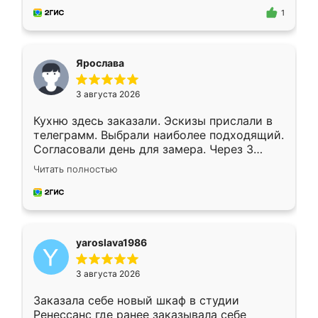
предложил по моему эскизу самый
1
подходящий вариант шкафа. Немного его
видоизменил, получилось даже лучше, чем
я хотела.
Ярослава
3 августа 2026
Кухню здесь заказали. Эскизы прислали в
телеграмм. Выбрали наиболее подходящий.
Согласовали день для замера. Через 3
недели кухня была уже готова. Остались
Читать полностью
довольны работой. Спасибо Ренессанс
мебель за качественную работу!
yaroslava1986
3 августа 2026
Заказала себе новый шкаф в студии
Ренессанс где ранее заказывала себе