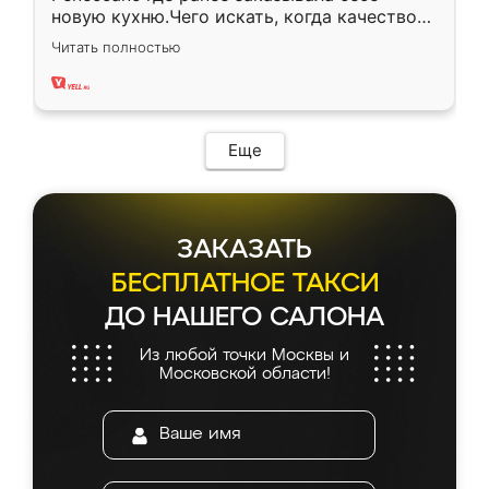
новую кухню.Чего искать, когда качеством
вполне довольна. Служит кухня уже почти
Читать полностью
два года, нареканий нет.
Еще
ЗАКАЗАТЬ
БЕСПЛАТНОЕ ТАКСИ
ДО НАШЕГО САЛОНА
Из любой точки Москвы и
Московской области!