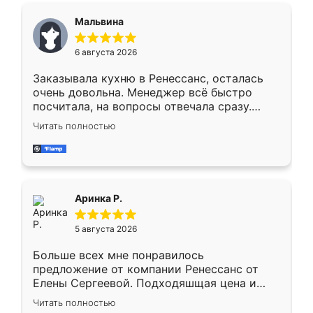
сегменте ,выбор у конкурентов куда
Мальвина
меньше, здесь же он более разнообразный.
Мне нравится ,если что-то потребуется из
6 августа 2026
мебели буду заказывать только здесь.
Заказывала кухню в Ренессанс, осталась
очень довольна. Менеджер всё быстро
посчитала, на вопросы отвечала сразу.
Замерщик приехал в субботу, подошёл к
Читать полностью
делу со всей ответственностью. Собрали
за день, ребята работали аккуратно, даже
пыли почти не было. Качество отличное,
ящики ходят плавно, ничего не скрипит.
Всё подошло как влитое.
Аринка Р.
5 августа 2026
Больше всех мне понравилось
предложение от компании Ренессанс от
Елены Сергеевой. Подходяшщая цена и
короткие сроки изготовления. Приехавший
Читать полностью
для замера сотрудник Владислав