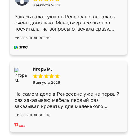
6 августа 2026
Заказывала кухню в Ренессанс, осталась
очень довольна. Менеджер всё быстро
посчитала, на вопросы отвечала сразу.
Замерщик приехал в субботу, подошёл к
Читать полностью
делу со всей ответственностью. Собрали
за день, ребята работали аккуратно, даже
пыли почти не было. Качество отличное,
ящики ходят плавно, ничего не скрипит.
Всё подошло как влитое.
Игорь М.
6 августа 2026
На самом деле в Ренессанс уже не первый
раз заказываю мебель первый раз
заказывал кроватку для маленького
ребёнка при его рождении ,во второй раз
Читать полностью
заказал шкаф-купе. По качеству очень
хорошее сборка достаточно быстрая,
также адекватные цены. До этого
сравнивал с разными конкурентами в этом