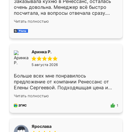
Заказывала кухню в Ренессанс, осталась
очень довольна. Менеджер всё быстро
посчитала, на вопросы отвечала сразу.
Замерщик приехал в субботу, подошёл к
Читать полностью
делу со всей ответственностью. Собрали
за день, ребята работали аккуратно, даже
пыли почти не было. Качество отличное,
ящики ходят плавно, ничего не скрипит.
Всё подошло как влитое.
Аринка Р.
5 августа 2026
Больше всех мне понравилось
предложение от компании Ренессанс от
Елены Сергеевой. Подходяшщая цена и
короткие сроки изготовления. Приехавший
Читать полностью
для замера сотрудник Владислав
предложил по моему эскизу самый
1
подходящий вариант шкафа. Немного его
видоизменил, получилось даже лучше, чем
я хотела.
Ярослава