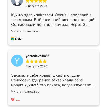
3 августа 2026
Кухню здесь заказали. Эскизы прислали в
телеграмм. Выбрали наиболее подходящий.
Согласовали день для замера. Через 3
недели кухня была уже готова. Остались
Читать полностью
довольны работой. Спасибо Ренессанс
мебель за качественную работу!
yaroslava1986
3 августа 2026
Заказала себе новый шкаф в студии
Ренессанс где ранее заказывала себе
новую кухню.Чего искать, когда качеством
вполне довольна. Служит кухня уже почти
Читать полностью
два года, нареканий нет.