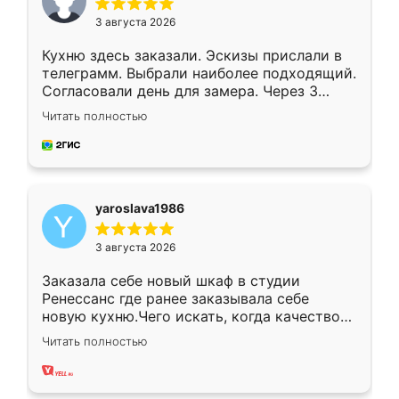
3 августа 2026
Кухню здесь заказали. Эскизы прислали в
телеграмм. Выбрали наиболее подходящий.
Согласовали день для замера. Через 3
недели кухня была уже готова. Остались
Читать полностью
довольны работой. Спасибо Ренессанс
мебель за качественную работу!
yaroslava1986
3 августа 2026
Заказала себе новый шкаф в студии
Ренессанс где ранее заказывала себе
новую кухню.Чего искать, когда качеством
вполне довольна. Служит кухня уже почти
Читать полностью
два года, нареканий нет.