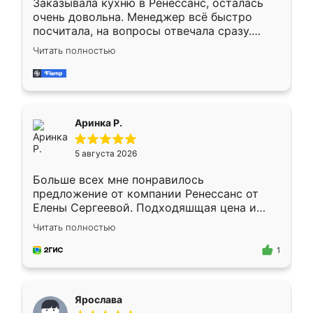
Заказывала кухню в Ренессанс, осталась
очень довольна. Менеджер всё быстро
посчитала, на вопросы отвечала сразу.
Замерщик приехал в субботу, подошёл к
Читать полностью
делу со всей ответственностью. Собрали
за день, ребята работали аккуратно, даже
пыли почти не было. Качество отличное,
ящики ходят плавно, ничего не скрипит.
Всё подошло как влитое.
Аринка Р.
5 августа 2026
Больше всех мне понравилось
предложение от компании Ренессанс от
Елены Сергеевой. Подходяшщая цена и
короткие сроки изготовления. Приехавший
Читать полностью
для замера сотрудник Владислав
предложил по моему эскизу самый
1
подходящий вариант шкафа. Немного его
видоизменил, получилось даже лучше, чем
я хотела.
Ярослава