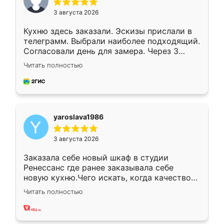
3 августа 2026
Кухню здесь заказали. Эскизы прислали в
телеграмм. Выбрали наиболее подходящий.
Согласовали день для замера. Через 3
недели кухня была уже готова. Остались
Читать полностью
довольны работой. Спасибо Ренессанс
мебель за качественную работу!
yaroslava1986
3 августа 2026
Заказала себе новый шкаф в студии
Ренессанс где ранее заказывала себе
новую кухню.Чего искать, когда качеством
вполне довольна. Служит кухня уже почти
Читать полностью
два года, нареканий нет.