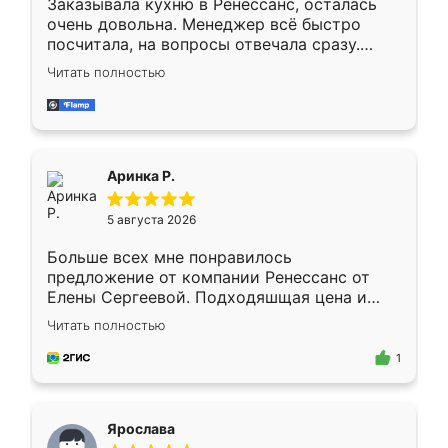
Заказывала кухню в Ренессанс, осталась
очень довольна. Менеджер всё быстро
посчитала, на вопросы отвечала сразу.
Замерщик приехал в субботу, подошёл к
Читать полностью
делу со всей ответственностью. Собрали
за день, ребята работали аккуратно, даже
пыли почти не было. Качество отличное,
ящики ходят плавно, ничего не скрипит.
Всё подошло как влитое.
Аринка Р.
5 августа 2026
Больше всех мне понравилось
предложение от компании Ренессанс от
Елены Сергеевой. Подходяшщая цена и
короткие сроки изготовления. Приехавший
Читать полностью
для замера сотрудник Владислав
предложил по моему эскизу самый
1
подходящий вариант шкафа. Немного его
видоизменил, получилось даже лучше, чем
я хотела.
Ярослава