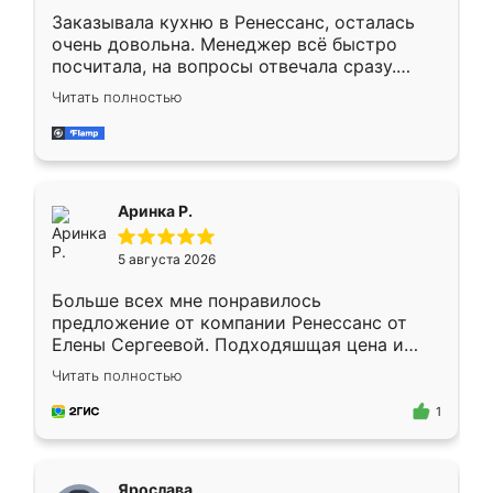
Заказывала кухню в Ренессанс, осталась
очень довольна. Менеджер всё быстро
посчитала, на вопросы отвечала сразу.
Замерщик приехал в субботу, подошёл к
Читать полностью
делу со всей ответственностью. Собрали
за день, ребята работали аккуратно, даже
пыли почти не было. Качество отличное,
ящики ходят плавно, ничего не скрипит.
Всё подошло как влитое.
Аринка Р.
5 августа 2026
Больше всех мне понравилось
предложение от компании Ренессанс от
Елены Сергеевой. Подходяшщая цена и
короткие сроки изготовления. Приехавший
Читать полностью
для замера сотрудник Владислав
предложил по моему эскизу самый
1
подходящий вариант шкафа. Немного его
видоизменил, получилось даже лучше, чем
я хотела.
Ярослава