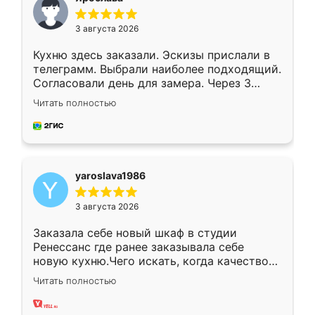
3 августа 2026
Кухню здесь заказали. Эскизы прислали в
телеграмм. Выбрали наиболее подходящий.
Согласовали день для замера. Через 3
недели кухня была уже готова. Остались
Читать полностью
довольны работой. Спасибо Ренессанс
мебель за качественную работу!
yaroslava1986
3 августа 2026
Заказала себе новый шкаф в студии
Ренессанс где ранее заказывала себе
новую кухню.Чего искать, когда качеством
вполне довольна. Служит кухня уже почти
Читать полностью
два года, нареканий нет.