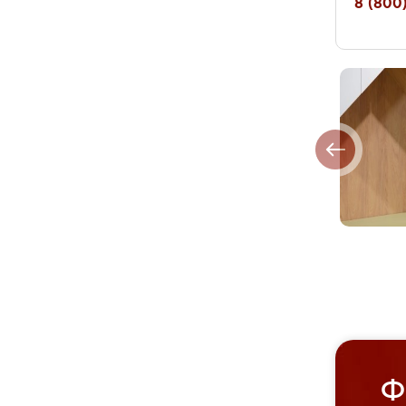
8 (800)
Ф