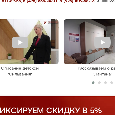
 511-89-55
,
8 (495) 665-24-01
,
8 (926) 409-68-13
, и наш м
Описание детской
Рассказываем о д
"Сильвания"
"Лантана"
ИКСИРУЕМ СКИДКУ В 5%