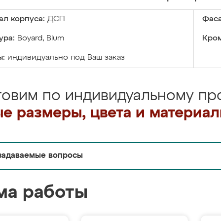
ал корпуса:
ДСП
Фаса
ура:
Boyard, Blum
Кром
ы:
индивидуально под Ваш заказ
товим по индивидуальному про
е размеры, цвета и материа
задаваемые вопросы
ма работы