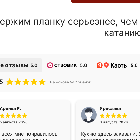
ержим планку серьезнее, чем
катани
е отзывы
5.0
5.0
5.0
5
На основе
942
оценок
Аринка Р.
Ярослава
5 августа 2026
3 августа 2026
 всех мне понравилось
Кухню здесь заказали.