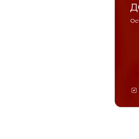
Д
Ост