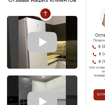
Отзывы наших клиентов
Оста
Позвон
8 (
8 (
8 (
Или оставь
ко
предвар
ОСТ