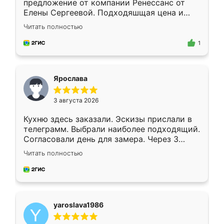
предложение от компании Ренессанс от
Елены Сергеевой. Подходяшщая цена и
короткие сроки изготовления. Приехавший
Читать полностью
для замера сотрудник Владислав
предложил по моему эскизу самый
1
подходящий вариант шкафа. Немного его
видоизменил, получилось даже лучше, чем
я хотела.
Ярослава
3 августа 2026
Кухню здесь заказали. Эскизы прислали в
телеграмм. Выбрали наиболее подходящий.
Согласовали день для замера. Через 3
недели кухня была уже готова. Остались
Читать полностью
довольны работой. Спасибо Ренессанс
мебель за качественную работу!
yaroslava1986