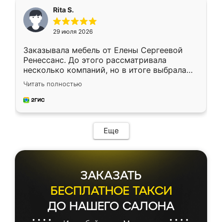
Rita S.
29 июля 2026
Заказывала мебель от Елены Сергеевой
Ренессанс. До этого рассматривала
несколько компаний, но в итоге выбрала
эту. Сначала обговорили условия, потом
Читать полностью
приехал замерщик, всё спокойно объяснил
и снял размеры. Изготовили в срок, с
доставкой тоже никаких проблем не
возникло. Сборку выполнили аккуратно,
мебель сразу встала на свое место без
Еще
каких-либо доработок. Качеством осталась
довольна, все выглядит так, как и ожидала.
ЗАКАЗАТЬ
БЕСПЛАТНОЕ ТАКСИ
ДО НАШЕГО САЛОНА