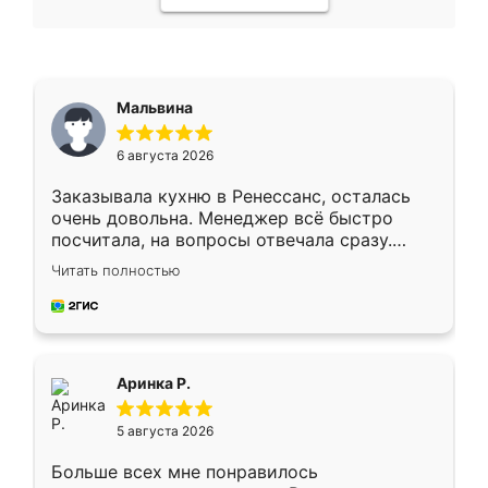
Мальвина
6 августа 2026
Заказывала кухню в Ренессанс, осталась
очень довольна. Менеджер всё быстро
посчитала, на вопросы отвечала сразу.
Замерщик приехал в субботу, подошёл к
Читать полностью
делу со всей ответственностью. Собрали
за день, ребята работали аккуратно, даже
пыли почти не было. Качество отличное,
ящики ходят плавно, ничего не скрипит.
Всё подошло как влитое.
Аринка Р.
5 августа 2026
Больше всех мне понравилось