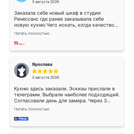
3 августа 2026
Заказала себе новый шкаф в студии
Ренессанс где ранее заказывала себе
новую кухню.Чего искать, когда качеством
вполне довольна. Служит кухня уже почти
Читать полностью
два года, нареканий нет.
Ярослава
3 августа 2026
Кухню здесь заказали. Эскизы прислали в
телеграмм. Выбрали наиболее подходящий.
Согласовали день для замера. Через 3
недели кухня была уже готова. Остались
Читать полностью
довольны работой. Спасибо Ренессанс
мебель за качественную работу!