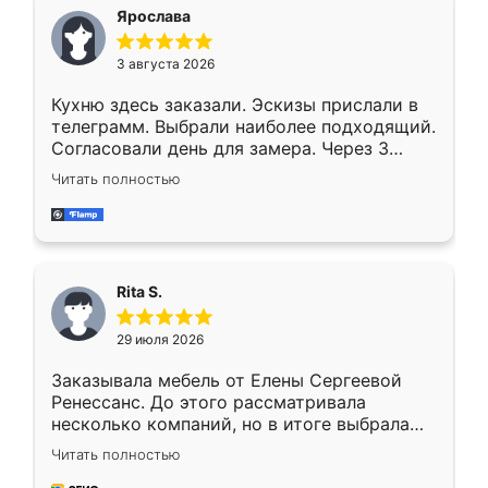
Ярослава
3 августа 2026
Кухню здесь заказали. Эскизы прислали в
телеграмм. Выбрали наиболее подходящий.
Согласовали день для замера. Через 3
недели кухня была уже готова. Остались
Читать полностью
довольны работой. Спасибо Ренессанс
мебель за качественную работу!
Rita S.
29 июля 2026
Заказывала мебель от Елены Сергеевой
Ренессанс. До этого рассматривала
несколько компаний, но в итоге выбрала
эту. Сначала обговорили условия, потом
Читать полностью
приехал замерщик, всё спокойно объяснил