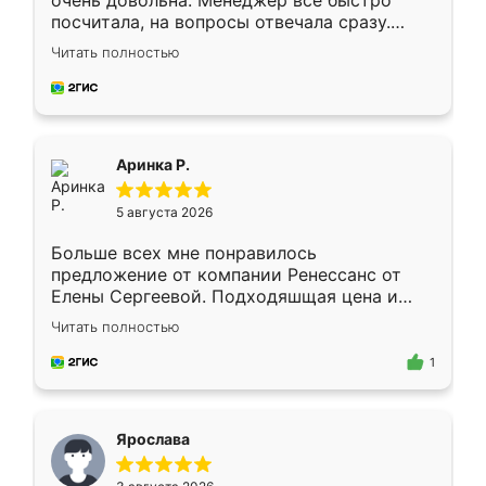
очень довольна. Менеджер всё быстро
посчитала, на вопросы отвечала сразу.
Замерщик приехал в субботу, подошёл к
Читать полностью
делу со всей ответственностью. Собрали
за день, ребята работали аккуратно, даже
пыли почти не было. Качество отличное,
ящики ходят плавно, ничего не скрипит.
Всё подошло как влитое.
Аринка Р.
5 августа 2026
Больше всех мне понравилось
предложение от компании Ренессанс от
Елены Сергеевой. Подходяшщая цена и
короткие сроки изготовления. Приехавший
Читать полностью
для замера сотрудник Владислав
предложил по моему эскизу самый
1
подходящий вариант шкафа. Немного его
видоизменил, получилось даже лучше, чем
я хотела.
Ярослава