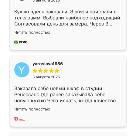
3 августа 2026
Кухню здесь заказали. Эскизы прислали в
телеграмм. Выбрали наиболее подходящий.
Согласовали день для замера. Через 3
недели кухня была уже готова. Остались
Читать полностью
довольны работой. Спасибо Ренессанс
мебель за качественную работу!
yaroslava1986
3 августа 2026
Заказала себе новый шкаф в студии
Ренессанс где ранее заказывала себе
новую кухню.Чего искать, когда качеством
вполне довольна. Служит кухня уже почти
Читать полностью
два года, нареканий нет.