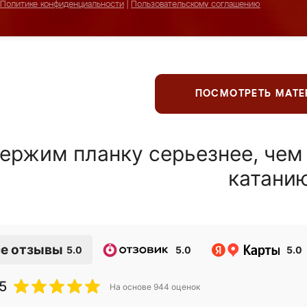
Политике конфиденциальности
|
Пользовательскому соглашению
ПОСМОТРЕТЬ МАТ
ержим планку серьезнее, чем
катани
е отзывы
5.0
5.0
5.0
5
На основе
944
оценок