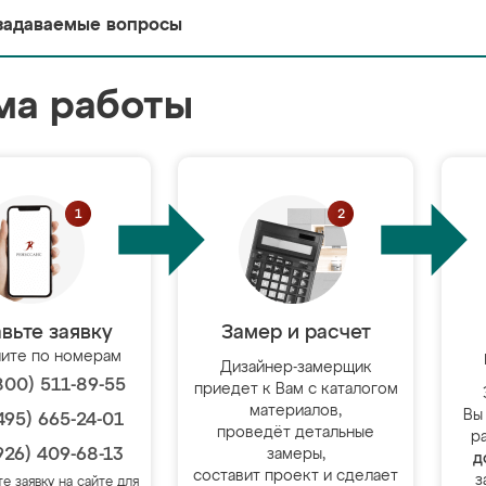
задаваемые вопросы
ма работы
вьте заявку
Замер и расчет
ите по номерам
Дизайнер-замерщик
800) 511-89-55
приедет к Вам с каталогом
материалов,
Вы
495) 665-24-01
проведёт детальные
р
926) 409-68-13
замеры,
д
составит проект и сделает
з
те заявку на сайте для