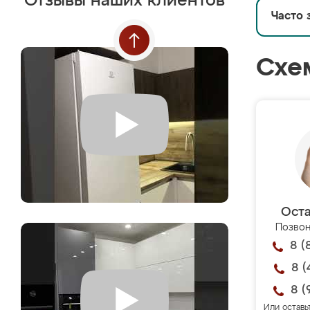
Отзывы наших клиентов
Часто 
Схе
Оста
Позвон
8 (
8 (
8 (
Или оставь