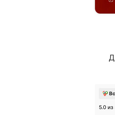
Д
Вс
5.0
из 