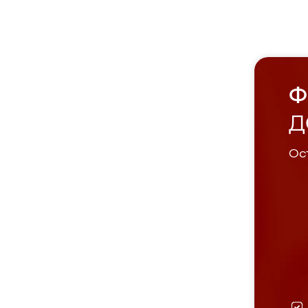
Ф
Д
Ост